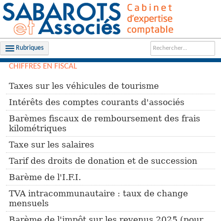
Rubriques
CHIFFRES EN FISCAL
LE CABINET
Taxes sur les véhicules de tourisme
NOS MISSIONS
Intérêts des comptes courants d'associés
CARRIÈRES
Barèmes fiscaux de remboursement des frais
kilométriques
ACTUALITÉS
Taxe sur les salaires
INFOS DE GESTION
Tarif des droits de donation et de succession
FILS D'ACTUALITÉS
Barème de l'I.F.I.
OUTILS PRATIQUES
TVA intracommunautaire : taux de change
mensuels
CONTACT
Barème de l'impôt sur les revenus 2025 (pour